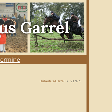
us Garrel
ermine
Hubertus-Garrel
Verein