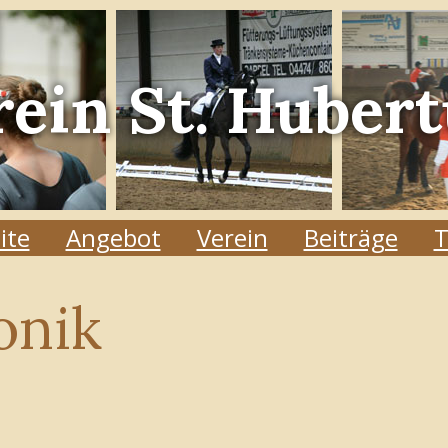
rein
St. Hubert
ite
Angebot
Verein
Beiträge
T
onik