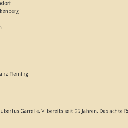
sdorf
lkenberg
h
ranz Fleming.
bertus Garrel e. V. bereits seit 25 Jahren. Das achte R