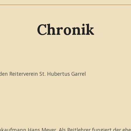
Chronik
en Reiterverein St. Hubertus Garrel
hkaufmann Hans Meyer. Als Reitlehrer fungiert der ehe