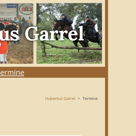
us Garrel
ermine
Hubertus-Garrel
Termine