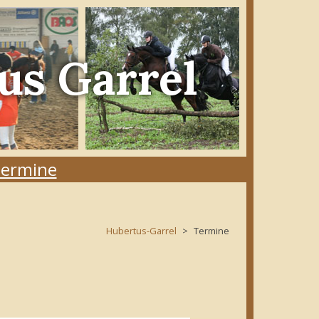
us Garrel
ermine
Hubertus-Garrel
Termine