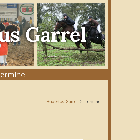
us Garrel
ermine
Hubertus-Garrel
Termine