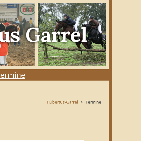
us Garrel
ermine
Hubertus-Garrel
Termine