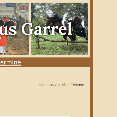
us Garrel
ermine
Hubertus-Garrel
Termine