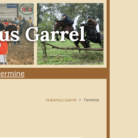
us Garrel
ermine
Hubertus-Garrel
Termine