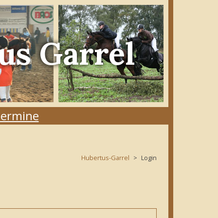
us Garrel
ermine
Hubertus-Garrel
Login