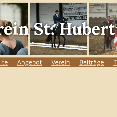
rein
St. Hubert
ite
Angebot
Verein
Beiträge
T