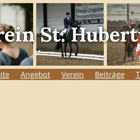
rein
St. Hubert
ite
Angebot
Verein
Beiträge
T