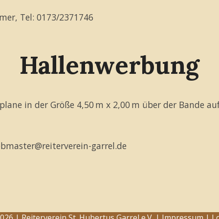
hmer, Tel: 0173/2371746
Hallenwerbung
eplane in der Größe 4,50 m x 2,00 m über der Bande au
bmaster@reiterverein-garrel.de
026 | Reiterverein St. Hubertus Garrel e.V. |
Impressum
|
L