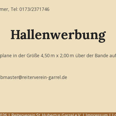
hmer, Tel: 0173/2371746
Hallenwerbung
eplane in der Größe 4,50 m x 2,00 m über der Bande au
bmaster@reiterverein-garrel.de
026 | Reiterverein St. Hubertus Garrel e.V. |
Impressum
|
L