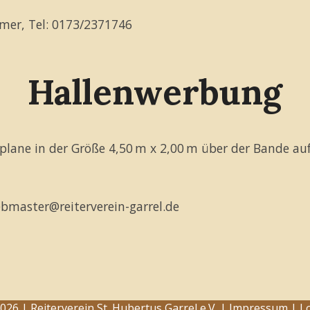
hmer, Tel: 0173/2371746
Hallenwerbung
eplane in der Größe 4,50 m x 2,00 m über der Bande au
bmaster@reiterverein-garrel.de
026 | Reiterverein St. Hubertus Garrel e.V. |
Impressum
|
L