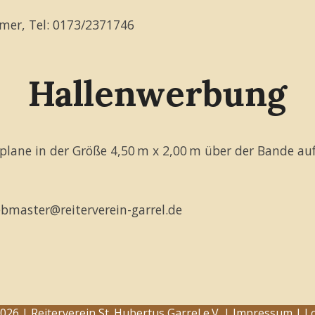
hmer, Tel: 0173/2371746
Hallenwerbung
eplane in der Größe 4,50 m x 2,00 m über der Bande au
bmaster@reiterverein-garrel.de
026 | Reiterverein St. Hubertus Garrel e.V. |
Impressum
|
L