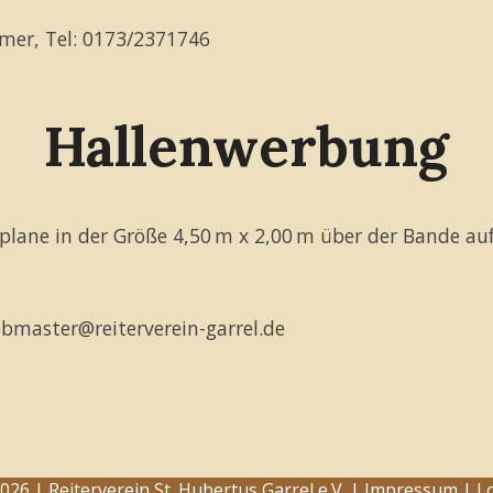
hmer, Tel: 0173/2371746
Hallenwerbung
eplane in der Größe 4,50 m x 2,00 m über der Bande au
bmaster@reiterverein-garrel.de
026 | Reiterverein St. Hubertus Garrel e.V. |
Impressum
|
L