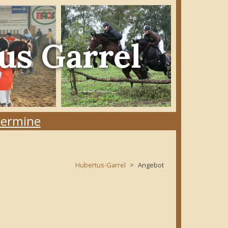
us Garrel
ermine
Hubertus-Garrel
Angebot