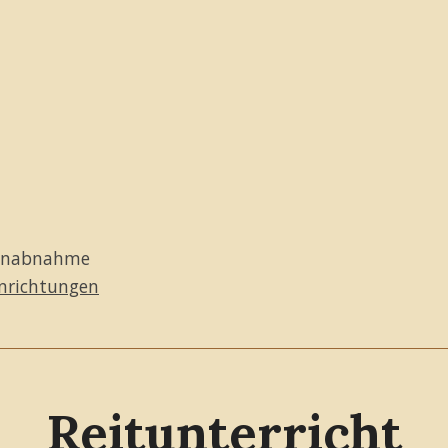
henabnahme
inrichtungen
Reitunterricht