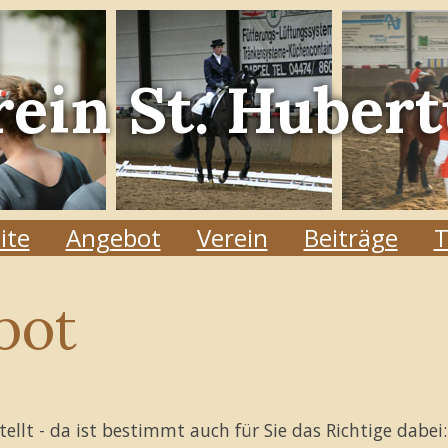
rein
St. Hubert
ite
Angebot
Verein
Beiträge
T
bot
tellt - da ist bestimmt auch für Sie das Richtige dabei: