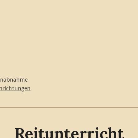
henabnahme
inrichtungen
Reitunterricht