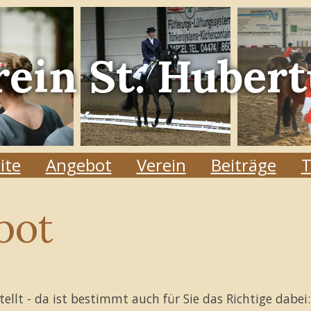
rein
St. Hubert
ite
Angebot
Verein
Beiträge
T
bot
tellt - da ist bestimmt auch für Sie das Richtige dabei: