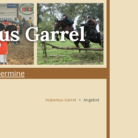
us Garrel
ermine
Hubertus-Garrel
Angebot